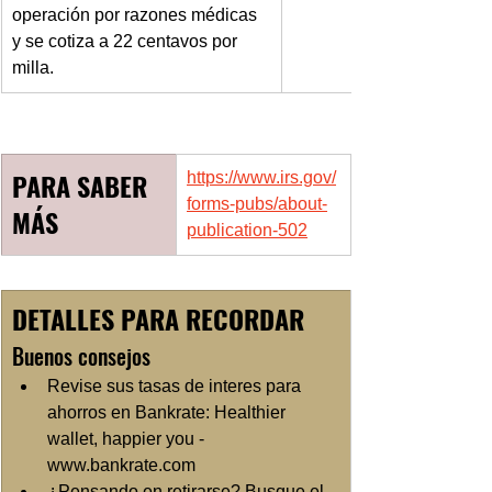
operación por razones médicas 
y se cotiza a 22 centavos por 
milla.
PARA SABER 
https://www.irs.gov/
forms-pubs/about-
MÁS
publication-502
DETALLES PARA RECORDAR
Buenos consejos
Revise sus tasas de interes para 
ahorros en Bankrate: Healthier 
wallet, happier you -
www.bankrate.com
¿Pensando en retirarse? Busque el 