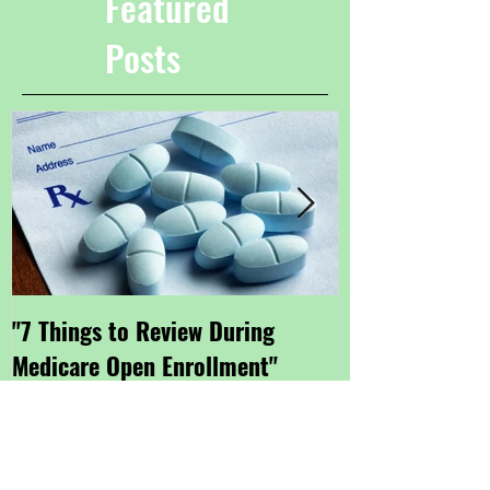
Featured
Posts
"7 Things to Review During
"Getting Small
Medicare Open Enrollment"
Coverage Thro
Marketplace"