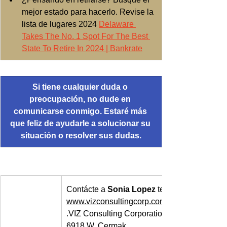
mejor estado para hacerlo. Revise la 
lista de lugares 2024 
Delaware 
Takes The No. 1 Spot For The Best 
State To Retire In 2024 | Bankrate
Si tiene cualquier duda o 
preocupación, no dude en 
comunicarse conmigo. Estaré más 
que feliz de ayudarle a solucionar su 
situación o resolver sus dudas.
Contácte a 
Sonia Lopez
 teléfono (708) 466
www.vizconsultingcorp.com
.VIZ Consulting Corporation
6918 W. Cermak