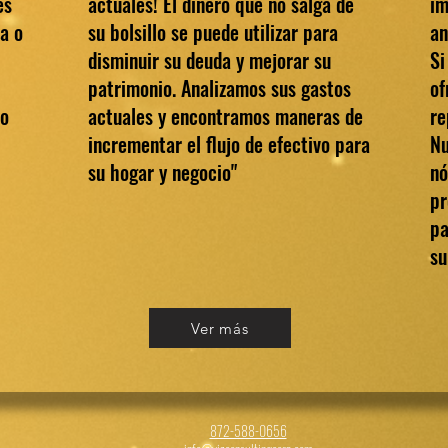
es
actuales! El dinero que no salga de
im
da o
su bolsillo se puede utilizar para
an
disminuir su deuda y mejorar su
Si
patrimonio. Analizamos sus gastos
of
ro
actuales y encontramos maneras de
re
incrementar el flujo de efectivo para
Nu
su hogar y negocio"
nó
pr
pa
su
Ver más
872-588-0656