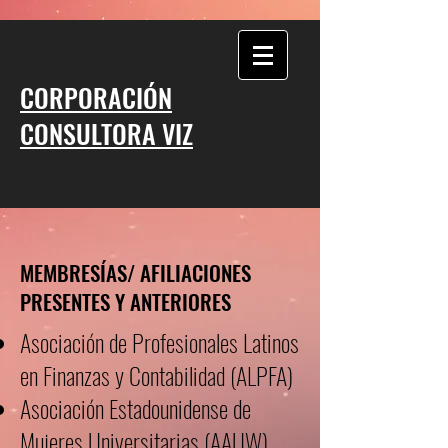
CORPORACIÓN
CONSULTORA VIZ
MEMBRESÍAS/ AFILIACIONES
PRESENTES Y ANTERIORES
Asociación de Profesionales Latinos
en Finanzas y Contabilidad (ALPFA)
Asociación Estadounidense de
Mujeres Universitarias (AAUW)