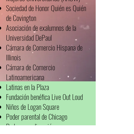
Sociedad de Honor Quién es Quién
de Covington
Asociación de exalumnos de la
Universidad DePaul
Cámara de Comercio Hispana de
Illinois
Cámara de Comercio
Latinoamericana
Latinas en la Plaza
Fundación benéfica Live Out Loud
Niños de Logan Square
Poder parental de Chicago
Padres por diversión