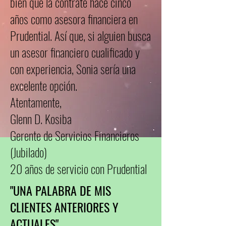
bien que la contraté hace cinco
años como asesora financiera en
Prudential. Así que, si alguien busca
un asesor financiero cualificado y
con experiencia, Sonia sería una
excelente opción.
Atentamente,
Glenn D. Kosiba
Gerente de Servicios Financieros
(Jubilado)
20 años de servicio con Prudential
"UNA PALABRA DE MIS
CLIENTES ANTERIORES Y
ACTUALES"