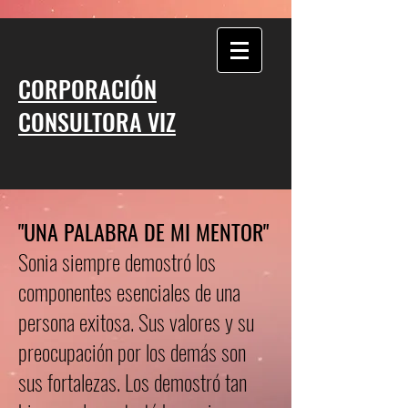
CORPORACIÓN
CONSULTORA VIZ
"UNA PALABRA DE MI MENTOR"
Sonia siempre demostró los
componentes esenciales de una
persona exitosa. Sus valores y su
preocupación por los demás son
sus fortalezas. Los demostró tan