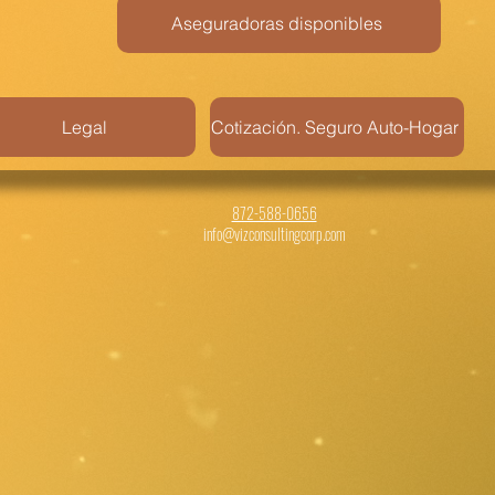
Aseguradoras disponibles
Legal
Cotización. Seguro Auto-Hogar
872-588-0656
info@vizconsultingcorp.com